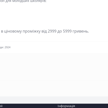
ефон для молодших школярів;
 в ціновому проміжку від 2999 до 5999 гривень.
ди: 2924
ії
Інформація