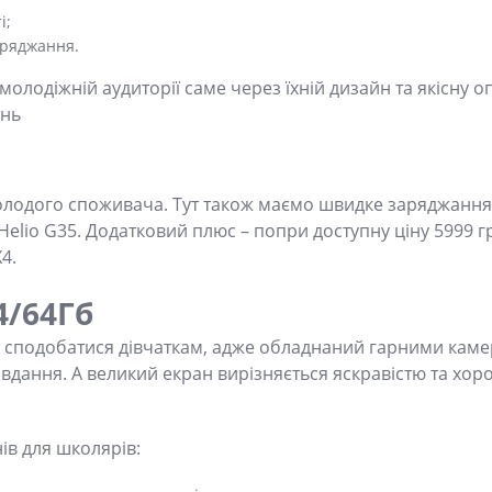
і;
аряджання.
лодіжній аудиторії саме через їхній дизайн та якісну 
ень
олодого споживача. Тут також маємо швидке заряджання 
elio G35. Додатковий плюс – попри доступну ціну 5999 гр
4.
4/64Гб
 сподобатися дівчаткам, адже обладнаний гарними камер
авдання. А великий екран вирізняється яскравістю та хор
ів для школярів: