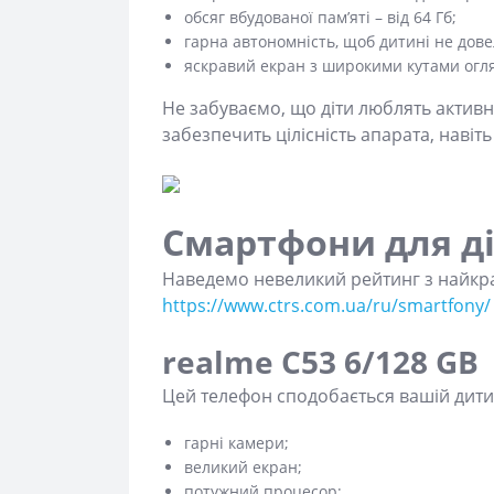
обсяг вбудованої пам’яті – від 64 Гб;
гарна автономність, щоб дитині не дов
яскравий екран з широкими кутами огля
Не забуваємо, що діти люблять активні
забезпечить цілісність апарата, навіть
Смартфони для ді
Наведемо невеликий рейтинг з найкра
https://www.ctrs.com.ua/ru/smartfony/
realme C53 6/128 GB
Цей телефон сподобається вашій дити
гарні камери;
великий екран;
потужний процесор;