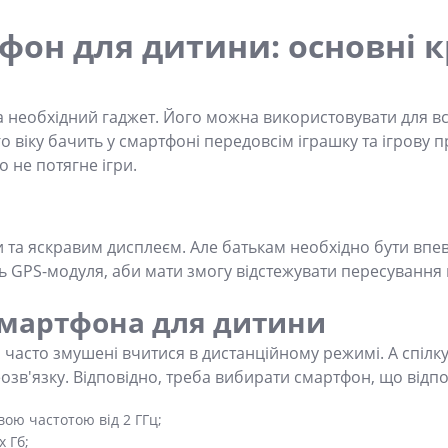
он для дитини: основні к
 необхідний гаджет. Його можна використовувати для вст
о віку бачить у смартфоні передовсім іграшку та ігрову 
не потягне ігри.
та яскравим дисплеєм. Але батькам необхідно бути впев
ть GPS-модуля, аби мати змогу відстежувати пересування
смартфона для дитини
ти часто змушені вчитися в дистанційному режимі. А спіл
озв'язку. Відповідно, треба вибирати смартфон, що відп
ою частотою від 2 ГГц;
 Гб;