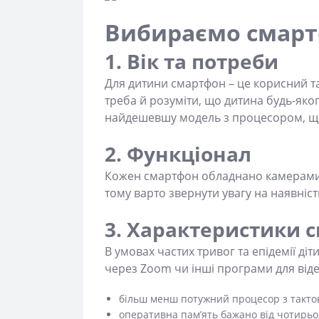
Вибираємо смартф
1. Вік та потреби
Для дитини смартфон – це корисний та
треба й розуміти, що дитина будь-яког
найдешевшу модель з процесором, що 
2. Функціонал
Кожен смартфон обладнано камерами 
тому варто звернути увагу на наявніс
3. Характеристики 
В умовах частих тривог та епідемії ді
через Zoom чи інші програми для віде
більш менш потужний процесор з тактов
оперативна пам’ять бажано від чотирьох