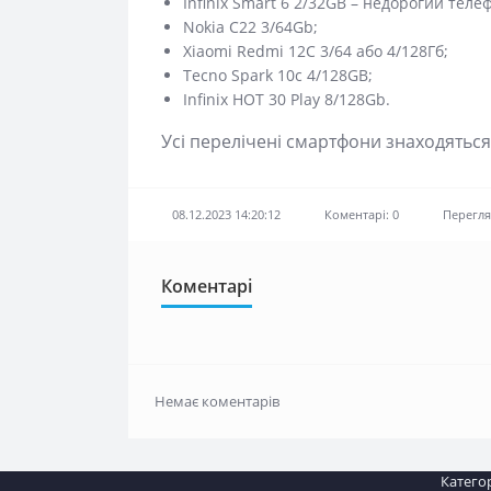
Infinix Smart 6 2/32GB – недорогий тел
Nokia C22 3/64Gb;
Xiaomi Redmi 12C 3/64 або 4/128Гб;
Tecno Spark 10c 4/128GB;
Infinix HOT 30 Play 8/128Gb.
Усі перелічені смартфони знаходяться
08.12.2023 14:20:12
Коментарі: 0
Перегля
Коментарі
Немає коментарів
Категор