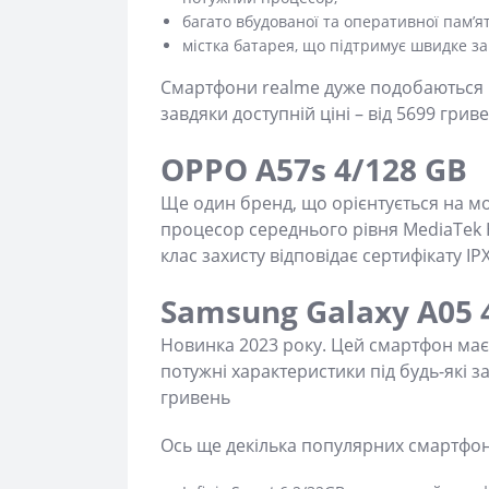
багато вбудованої та оперативної пам’ят
містка батарея, що підтримує швидке з
Смартфони realme дуже подобаються мо
завдяки доступній ціні – від 5699 грив
OPPO A57s 4/128 GB
Ще один бренд, що орієнтується на м
процесор середнього рівня MediaTek H
клас захисту відповідає сертифікату IPX
Samsung Galaxy A05 
Новинка 2023 року. Цей смартфон має
потужні характеристики під будь-які з
гривень
Ось ще декілька популярних смартфон