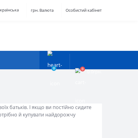
країнська
грн.
Валюта
Особистий кабінет
0
0
0.0грн.
їх батьків. І якщо ви постійно сидите
е потрібно й купувати найдорожчу