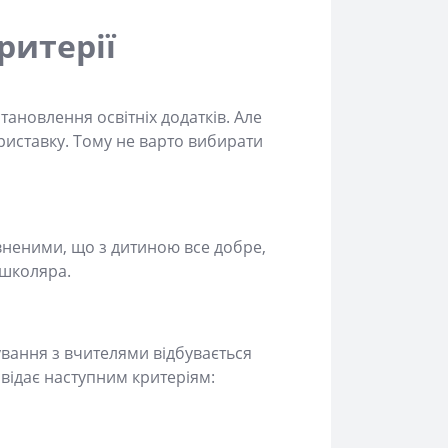
ритерії
ановлення освітніх додатків. Але
приставку. Тому не варто вибирати
неними, що з дитиною все добре,
 школяра.
кування з вчителями відбувається
овідає наступним критеріям: