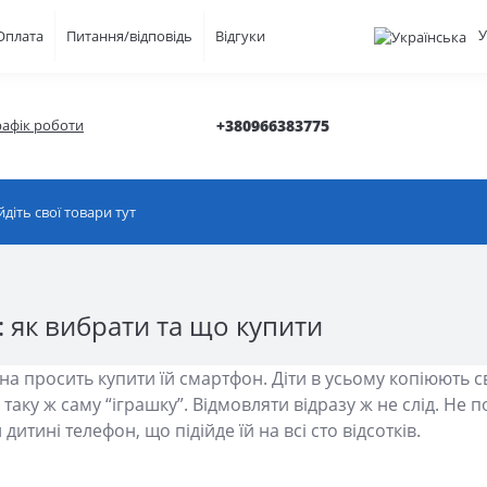
У
Оплата
Питання/відповідь
Відгуки
рафік роботи
+380966383775
 як вибрати та що купити
а просить купити їй смартфон. Діти в усьому копіюють сво
бі таку ж саму “іграшку”. Відмовляти відразу ж не слід. Н
тині телефон, що підійде їй на всі сто відсотків.