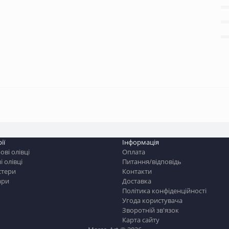
ії
Інформація
ві олівці
Оплата
і олівці
Питання/відповідь
стери
Контакти
ари
Доставка
Політика конфіденційності
Угода користувача
Зворотній зв'язок
Карта сайту