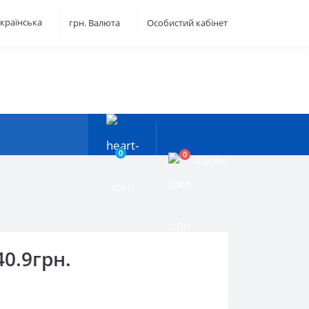
країнська
грн.
Валюта
Особистий кабінет
0
0
0.0грн.
40.9грн.