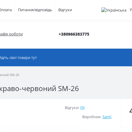
У
Оплата
Питання/відповідь
Відгуки
рафік роботи
+380966383775
рвоний SM-26
яскраво-червоний SM-26
Відгуки:
(0)
Виробник:
Santi