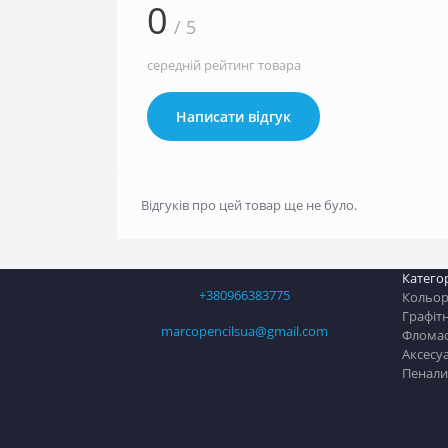
0
/ 5
середній рейтинг товара
Написати відгук
Відгуків про цей товар ще не було.
Категор
+380966383775
Кольоро
Графітн
marcopencilsua@gmail.com
Флома
Аксесу
Пенали