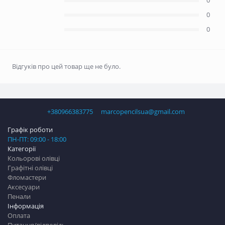
0
0
0
Відгуків про цей товар ще не було.
+380966383775
marcopencilsua@gmail.com
Графік роботи
ПН-ПТ: 09:00 - 18:00
Категорії
Кольорові олівці
Графітні олівці
Фломастери
Аксесуари
Пенали
Інформація
Оплата