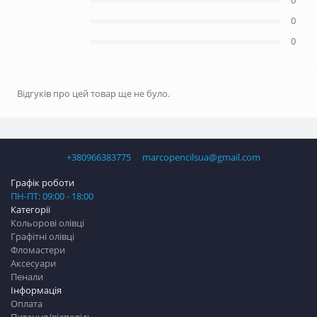
0
0
0
Відгуків про цей товар ще не було.
+380966383775
marcopencilsua@gmail.com
Графік роботи
ПН-ПТ: 09:00 - 18:00
Категорії
Кольорові олівці
Графітні олівці
Фломастери
Аксесуари
Пенали
Інформація
Оплата