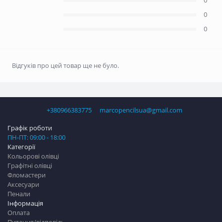
0
0
0
Відгуків про цей товар ще не було.
+380966383775
marcopencilsua@gmail.com
Графік роботи
ПН-ПТ: 09:00 - 18:00
Категорії
Кольорові олівці
Графітні олівці
Фломастери
Аксесуари
Пенали
Інформація
Оплата