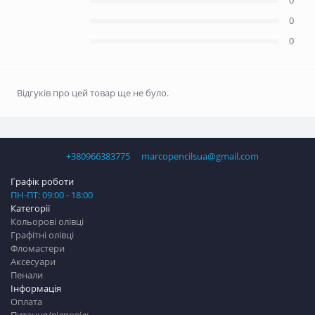
0
0
0
Відгуків про цей товар ще не було.
+380966383775
marcopencilsua@gmail.com
Графік роботи
ПН-ПТ: 09:00 - 18:00
Категорії
Кольорові олівці
Графітні олівці
Фломастери
Аксесуари
Пенали
Інформація
Оплата