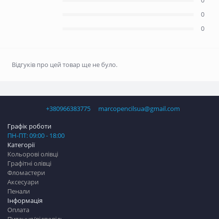
0
0
0
Відгуків про цей товар ще не було.
+380966383775
marcopencilsua@gmail.com
Графік роботи
ПН-ПТ: 09:00 - 18:00
Категорії
Кольорові олівці
Графітні олівці
Фломастери
Аксесуари
Пенали
Інформація
Оплата