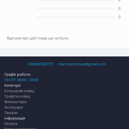
0
0
0
Відгуків про цей товар ще не було.
+380966383775
marcopencilsua@gmail.com
Графік роботи
ПН-ПТ: 09:00 - 18:00
Категорії
Кольорові олівці
Графітні олівці
Фломастери
Аксесуари
Пенали
Інформація
Оплата