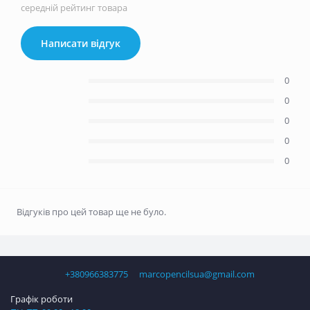
середній рейтинг товара
Написати відгук
0
0
0
0
0
Відгуків про цей товар ще не було.
+380966383775
marcopencilsua@gmail.com
Графік роботи