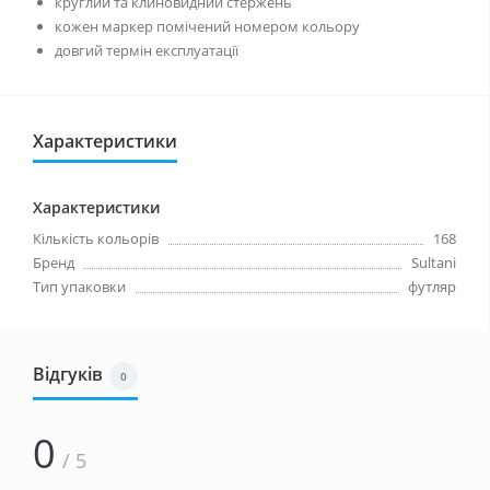
круглий та клиновидний стержень
кожен маркер помічений номером кольору
довгий термін експлуатації
Характеристики
Характеристики
Кількість кольорів
168
Бренд
Sultani
Тип упаковки
футляр
Відгуків
0
0
/ 5