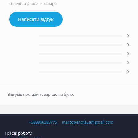
середній рейтинг товара
Написати відгук
0
0
0
0
0
Відгуків про цей товар ще не було.
+380966383775
marcopencilsua@gmail.com
Графік роботи