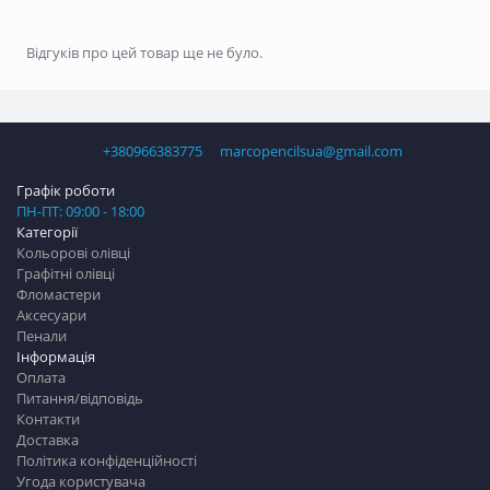
Відгуків про цей товар ще не було.
+380966383775
marcopencilsua@gmail.com
Графік роботи
ПН-ПТ: 09:00 - 18:00
Категорії
Кольорові олівці
Графітні олівці
Фломастери
Аксесуари
Пенали
Інформація
Оплата
Питання/відповідь
Контакти
Доставка
Політика конфіденційності
Угода користувача