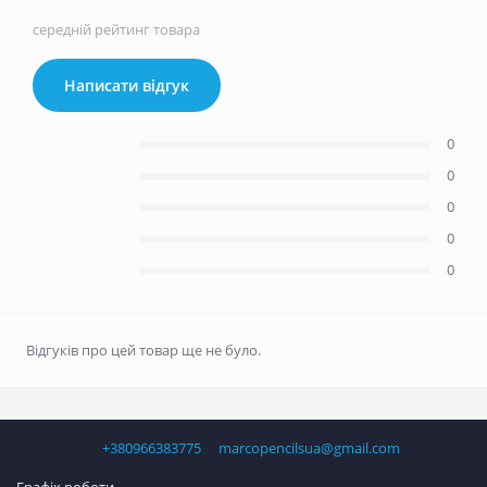
середній рейтинг товара
Написати відгук
0
0
0
0
0
Відгуків про цей товар ще не було.
+380966383775
marcopencilsua@gmail.com