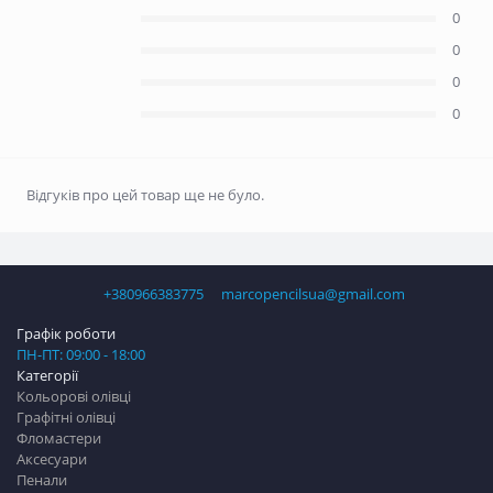
0
0
0
0
Відгуків про цей товар ще не було.
+380966383775
marcopencilsua@gmail.com
Графік роботи
ПН-ПТ: 09:00 - 18:00
Категорії
Кольорові олівці
Графітні олівці
Фломастери
Аксесуари
Пенали