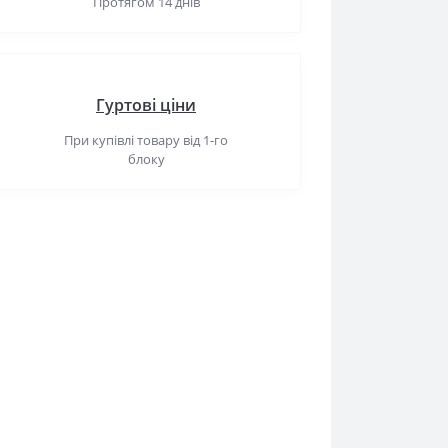
Протягом 14 днів
Гуртові ціни
При купівлі товару від 1-го
блоку