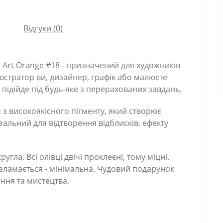
Відгуки (0)
 Art Orange #18 - призначений для художників
ілюстратор ви, дизайнер, графік або малюєте
но підійде під будь-яке з перерахованих завдань.
 з високоякісного пігменту, який створює
еальний для відтворення відблисків, ефекту
угла. Всі олівці двічі проклеєні, тому міцні.
​​зламається - мінімальна. Чудовий подарунок
ання та мистецтва.