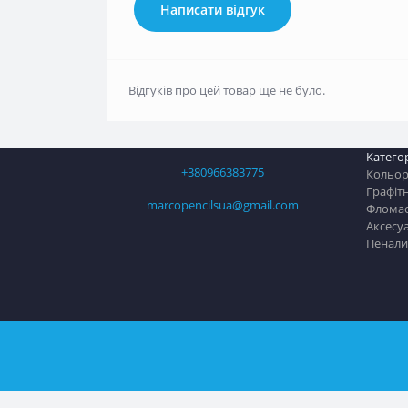
Написати відгук
Відгуків про цей товар ще не було.
Категор
+380966383775
Кольоро
Графітн
marcopencilsua@gmail.com
Флома
Аксесу
Пенали