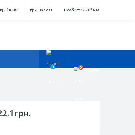
країнська
грн.
Валюта
Особистий кабінет
0
0
0.0грн.
22.1грн.