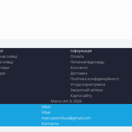
ії
Інформація
ві олівці
Оплата
і олівці
Питання/відповідь
стери
Контакти
ари
Доставка
Політика конфіденційності
Угода користувача
Зворотній зв'язок
Карта сайту
Marco-Art © 2026
Viber
Viber
marcopencilsua@gmail.com
Контакти