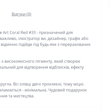
Відгуки (0)
e Art Coral Red #33 - призначений для
е важливо, ілюстратор ви, дизайнер, графік або
t відмінно підійде під будь-яке з перерахованих
 з високоякісного пігменту, який створює
еальний для відтворення відблисків, ефекту
угла. Всі олівці двічі проклеєні, тому міцні.
​​зламається - мінімальна. Чудовий подарунок
ання та мистецтва.