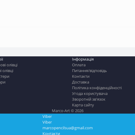
ії
Інформація
ві олівці
Оплата
і олівці
Питання/відповідь
стери
Контакти
ари
Доставка
Політика конфіденційності
Угода користувача
Зворотній зв'язок
Карта сайту
Marco-Art © 2026
Viber
Viber
marcopencilsua@gmail.com
Контакти