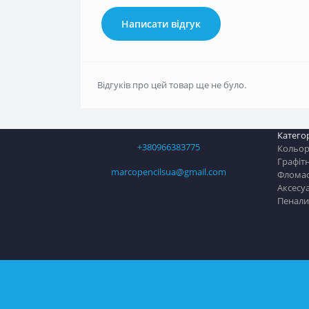
Написати відгук
Відгуків про цей товар ще не було.
Категор
+380966383775
Кольоро
Графітн
marcopencilsua@gmail.com
Флома
Аксесу
Пенали