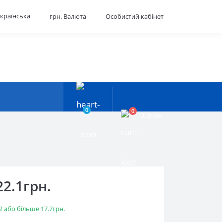
країнська
грн.
Валюта
Особистий кабінет
0
0
0.0грн.
22.1грн.
2 або більше 17.7грн.