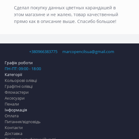
Сделал покупку данных цветных карандашей в
этом магазине и не жалею, товар качественный
прямо как в описание выше. Спасибо большое!
+380966383775
marcopencilsua@gmail.com
Графік роботи
ПН-ПТ: 09:00 - 18:00
Категорії
Кольорові олівці
Графітні олівці
Фломастери
Аксесуари
Пенали
Інформація
Оплата
Питання/відповідь
Контакти
Доставка