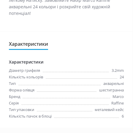
легкому натиску. Замовляйте набір Marco Raffine
акварельні 24 кольори і розкрийте свій художній
потенціал!
Характеристики
Характеристики
Діаметр грифеля
3.2mm
Кількість кольорів
24
Тип
акварельні
Форма олівця
шестигранна
Бренд
Marco
Серія
Raffine
Тип упаковки
металевий кейс
Кількість пачок в блоці
6