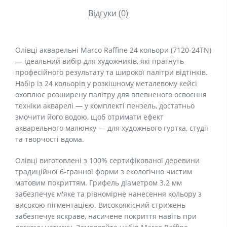
Відгуки (0)
Олівці акварельні Marco Raffine 24 кольори (7120-24TN)
— ідеальний вибір для художників, які прагнуть
професійного результату та широкої палітри відтінків.
Набір із 24 кольорів у розкішному металевому кейсі
охоплює розширену палітру для впевненого освоєння
техніки акварелі — у комплекті пензель, достатньо
змочити його водою, щоб отримати ефект
акварельного малюнку — для художнього гуртка, студії
та творчості вдома.
Олівці виготовлені з 100% сертифікованої деревини
традиційної 6-гранної форми з екологічно чистим
матовим покриттям. Грифель діаметром 3.2 мм
забезпечує м'яке та рівномірне нанесення кольору з
високою пігментацією. Високоякісний стрижень
забезпечує яскраве, насичене покриття навіть при