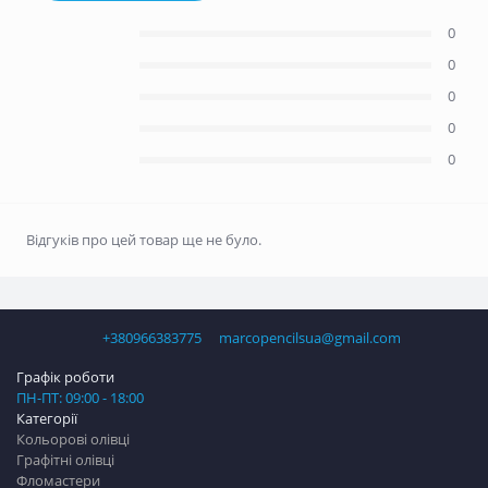
0
0
0
0
0
Відгуків про цей товар ще не було.
+380966383775
marcopencilsua@gmail.com
Графік роботи
ПН-ПТ: 09:00 - 18:00
Категорії
Кольорові олівці
Графітні олівці
Фломастери