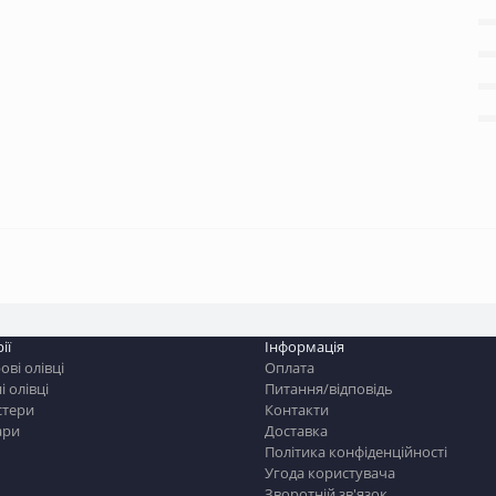
ії
Інформація
ві олівці
Оплата
і олівці
Питання/відповідь
стери
Контакти
ари
Доставка
Політика конфіденційності
Угода користувача
Зворотній зв'язок