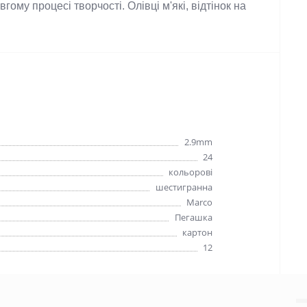
ому процесі творчості. Олівці м'які, відтінок на 
2.9mm
24
кольорові
шестигранна
Marco
Пегашка
картон
12