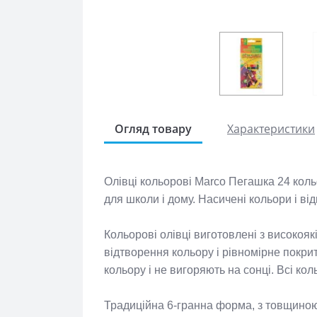
Огляд товару
Характеристики
Олівці кольорові Marco Пегашка 24 кол
для школи і дому. Насичені кольори і ві
Кольорові олівці виготовлені з високоякі
відтворення кольору і рівномірне покрит
кольору і не вигоряють на сонці. Всі кол
Традиційна 6-гранна форма, з товщиною 