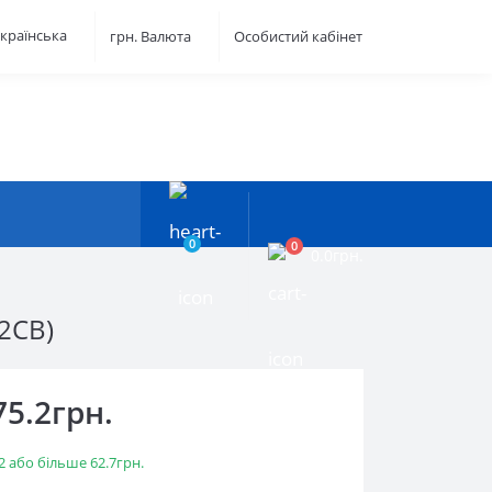
країнська
грн.
Валюта
Особистий кабінет
0
0
0.0грн.
2CB)
75.2грн.
2 або більше 62.7грн.