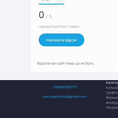
0
/ 5
середній рейтинг товара
Написати відгук
Відгуків про цей товар ще не було.
Категор
+380966383775
Кольоро
Графітн
marcopencilsua@gmail.com
Флома
Аксесу
Пенали