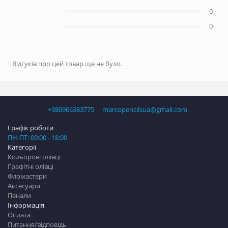
0
0
Відгуків про цей товар ще не було.
+380966383775
marcopencilsua@gmail.com
Графік роботи
ПН-ПТ: 09:00 - 18:00
Категорії
Кольорові олівці
Графітні олівці
Фломастери
Аксесуари
Пенали
Інформація
Оплата
Питання/відповідь