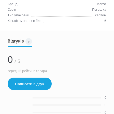
Бренд
Marco
Серія
Пегашка
Тип упаковки
картон
Кількість пачок в блоці
6
Відгуків
0
0
/ 5
середній рейтинг товара
Написати відгук
0
0
0