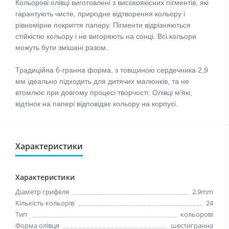
Кольорові олівці виготовлені з високоякісних пігментів, які 
гарантують чисте, природне відтворення кольору і 
рівномірне покриття паперу. Пігменти відрізняються 
стійкістю кольору і не вигоряють на сонці. Всі кольори 
можуть бути змішані разом.

Традиційна 6-гранна форма, з товщиною сердечника 2,9 
мм ідеально підходить для дитячих малюнків, та не 
втомлює при довгому процесі творчості. Олівці м'які, 
відтінок на папері відповідає кольору на корпусі.
Характеристики
Характеристики
Діаметр грифеля
2.9mm
Кількість кольорів
24
Тип
кольорові
Форма олівця
шестигранна