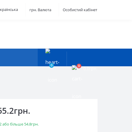
країнська
грн.
Валюта
Особистий кабінет
0
0
0.0грн.
65.2грн.
2 або більше 54.8грн.