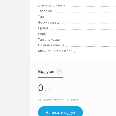
Діаметр грифеля
Твердість
Тип
Форма олівця
Бренд
Серія
Тип упаковки
Олівців в упаковці
Кількість пачок в блоці
Відгуків
0
0
/ 5
середній рейтинг товара
Написати відгук