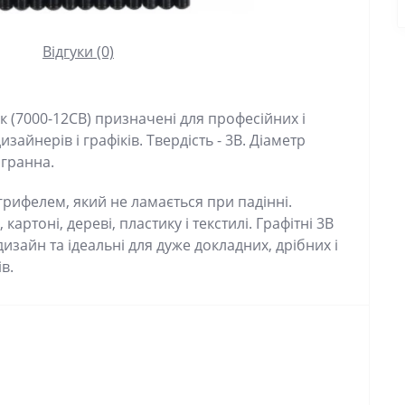
Відгуки (0)
ук (7000-12CB) призначені для професійних і
изайнерів і графіків. Твердість - 3B. Діаметр
игранна.
 грифелем, який не ламається при падінні.
артоні, дереві, пластику і текстилі. Графітні 3B
изайн та ідеальні для дуже докладних, дрібних і
в.