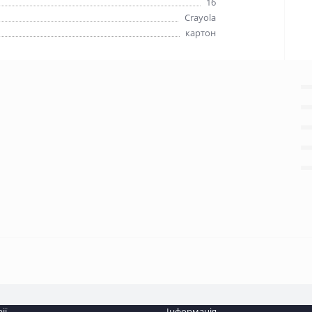
16
Crayola
картон
ії
Інформація