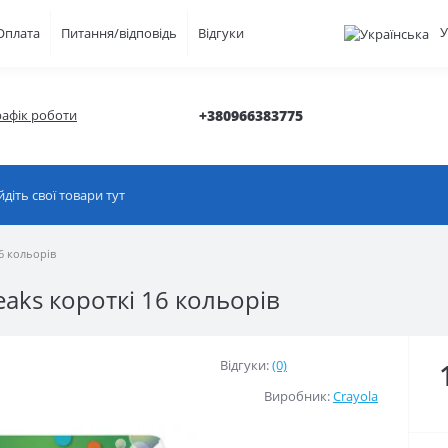
У
Оплата
Питання/відповідь
Відгуки
рафік роботи
+380966383775
6 кольорів
aks короткі 16 кольорів
Відгуки:
(0)
Виробник:
Crayola