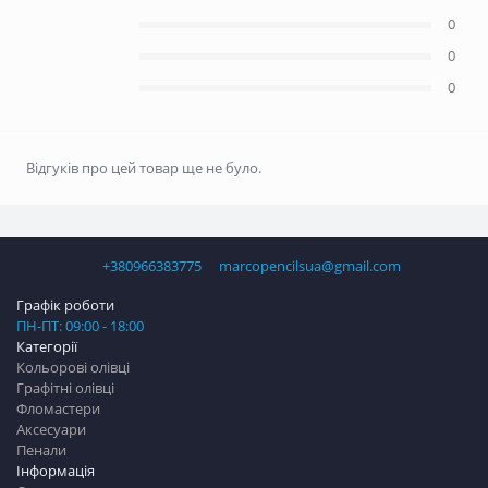
0
0
0
Відгуків про цей товар ще не було.
+380966383775
marcopencilsua@gmail.com
Графік роботи
ПН-ПТ: 09:00 - 18:00
Категорії
Кольорові олівці
Графітні олівці
Фломастери
Аксесуари
Пенали
Інформація