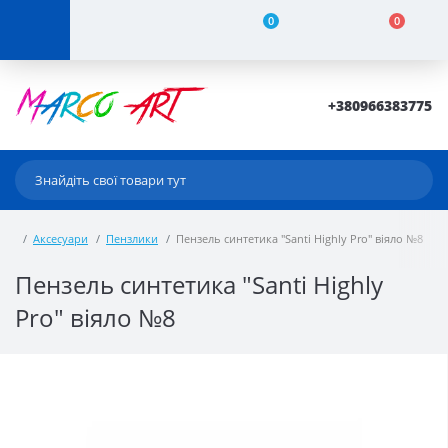
0
0
+380966383775
Аксесуари
Пензлики
Пензель синтетика "Santi Highly Pro" віяло №8
Пензель синтетика "Santi Highly
Pro" віяло №8