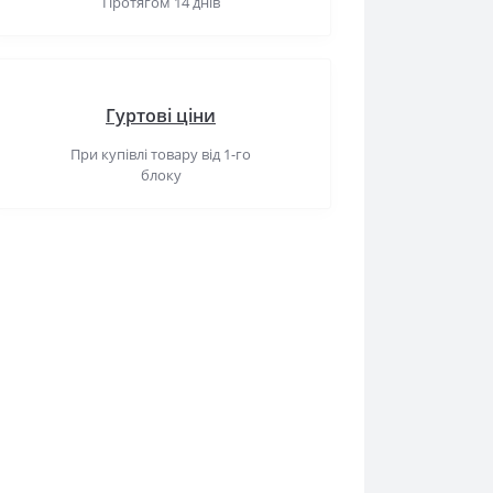
Протягом 14 днів
Гуртові ціни
При купівлі товару від 1-го
блоку