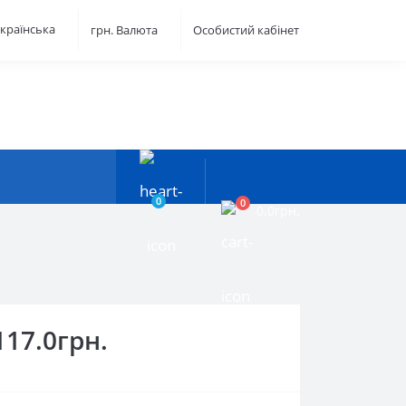
країнська
грн.
Валюта
Особистий кабінет
0
0
0.0грн.
117.0грн.