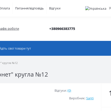
У
Оплата
Питання/відповідь
Відгуки
рафік роботи
+380966383775
т" кругла №12
онет" кругла №12
Відгуки:
(0)
Виробник:
Santi