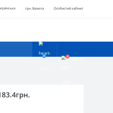
країнська
грн.
Валюта
Особистий кабінет
0
0
0.0грн.
183.4грн.