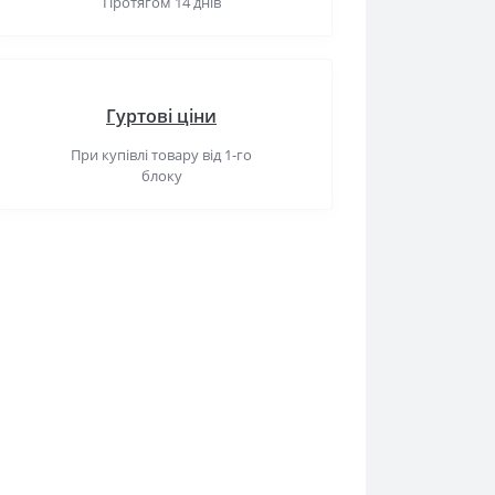
Протягом 14 днів
Гуртові ціни
При купівлі товару від 1-го
блоку