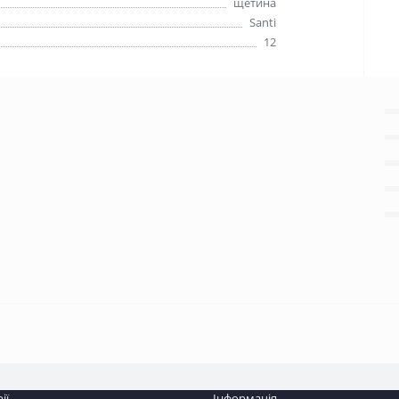
щетина
Santi
12
ії
Інформація