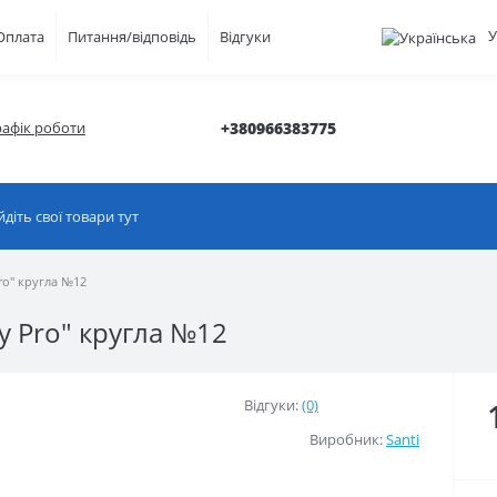
У
Оплата
Питання/відповідь
Відгуки
рафік роботи
+380966383775
ro" кругла №12
y Pro" кругла №12
Відгуки:
(0)
Виробник:
Santi