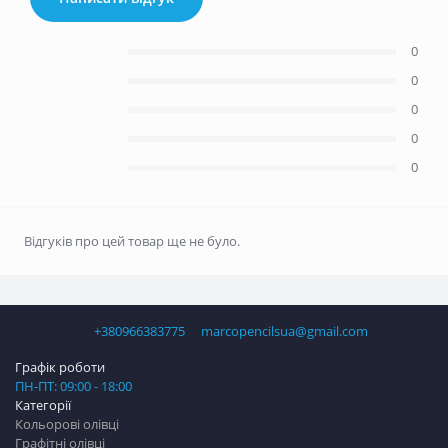
0
0
0
0
0
Відгуків про цей товар ще не було.
+380966383775
marcopencilsua@gmail.com
Графік роботи
ПН-ПТ: 09:00 - 18:00
Категорії
Кольорові олівці
Графітні олівці