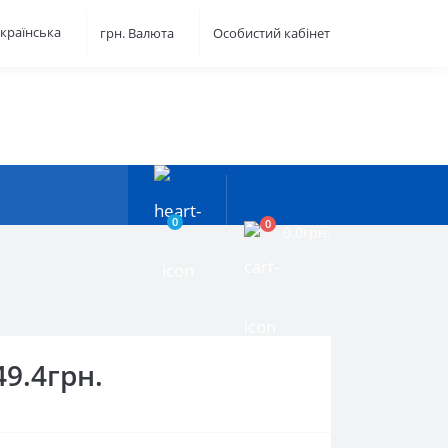
країнська
грн.
Валюта
Особистий кабінет
0
0
0.0грн.
49.4грн.