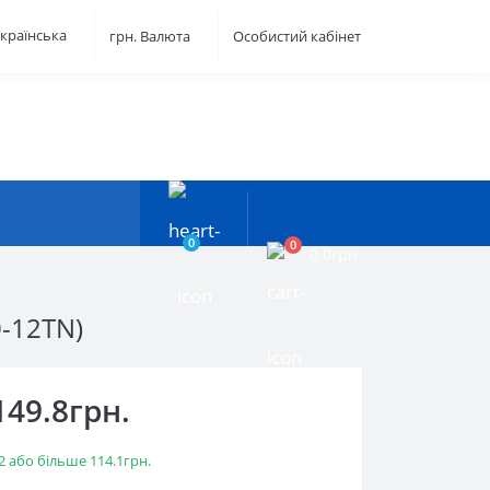
країнська
грн.
Валюта
Особистий кабінет
0
0
0.0грн.
0-12TN)
149.8грн.
2 або більше 114.1грн.