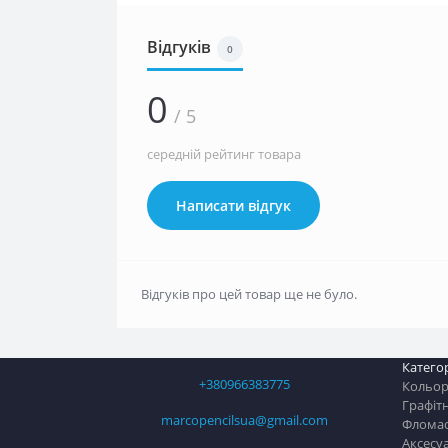
Відгуків
0
0
/ 5
середній рейтинг товара
Написати відгук
Відгуків про цей товар ще не було.
Категор
+380966383775
Кольоро
Графітн
marcopencilsua@gmail.com
Флома
Аксесу