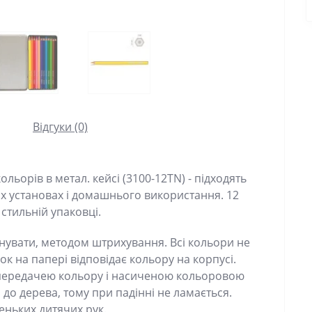
Відгуки (0)
ольорів в метал. кейсі (3100-12TN) - підходять
их установах і домашнього використання. 12
стильній упаковці.
нувати, методом штрихування. Всі кольори не
нок на папері відповідає кольору на корпусі.
 передачею кольору і насиченою кольоровою
о дерева, тому при падінні не ламається.
ньких дитячих рук.